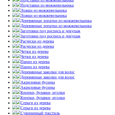
Подставки из можжевельника
Подставки из можжевельника
Ложки из можжевельника
Ложки из можжевельника
Деревянные лопатки из можжевельника
Деревянные лопатки из можжевельника
Заготовки под роспись и декупаж
Заготовки под роспись и декупаж
Расчески из дерева
Расчески из дерева
Четки из дерева
Четки из дерева
Панно из дерева
Панно из дерева
Деревянные заколки для волос
Деревянные заколки для волос
Акриловые бусины
Акриловые бусины
Кнопки, булавки, иголки
Кнопки, булавки, иголки
Серьги из дерева
Серьги из дерева
Сувенирный текстиль